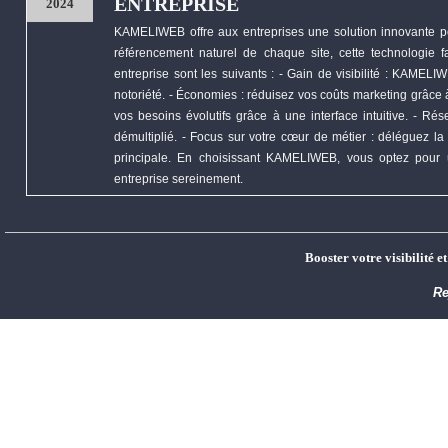
ENTREPRISE
2024
KAMELIWEB
offre aux entreprises une solution innovante p
référencement naturel de chaque site, cette technologie fa
entreprise sont les suivants : - Gain de visibilité :
KAMELIW
notoriété. -
Économies
: réduisez vos coûts marketing grâce à 
vos besoins évolutifs grâce à une interface intuitive. - R
démultiplié. - Focus sur votre cœur de métier : déléguez la 
principale. En choisissant
KAMELIWEB
, vous optez pour 
entreprise sereinement.
Booster votre visibilité e
Re