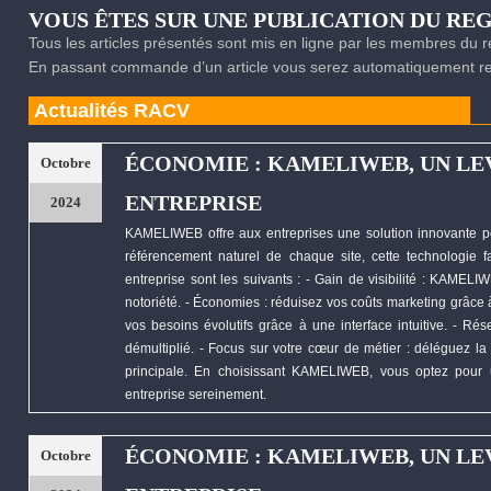
VOUS ÊTES SUR UNE PUBLICATION DU R
Tous les articles présentés sont mis en ligne par les membres du
En passant commande d’un article vous serez automatiquement red
Actualités RACV
ÉCONOMIE : KAMELIWEB, UN LE
Octobre
ENTREPRISE
2024
KAMELIWEB
offre aux entreprises une solution innovante p
référencement naturel de chaque site, cette technologie fa
entreprise sont les suivants : - Gain de visibilité :
KAMELIW
notoriété. -
Économies
: réduisez vos coûts marketing grâce à 
vos besoins évolutifs grâce à une interface intuitive. - R
démultiplié. - Focus sur votre cœur de métier : déléguez la 
principale. En choisissant
KAMELIWEB
, vous optez pour 
entreprise sereinement.
ÉCONOMIE : KAMELIWEB, UN LE
Octobre