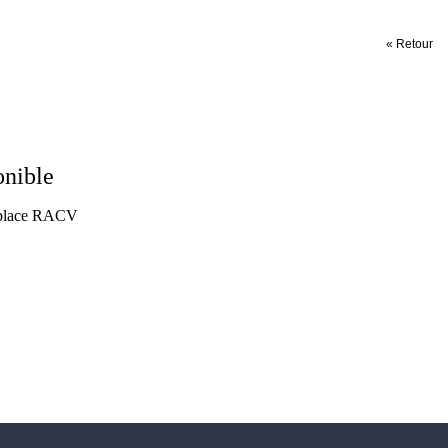
« Retour
onible
tplace RACV