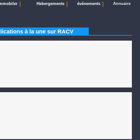
|
|
|
mmobiler
Hebergements
événements
Annuaire
lications à la une sur RACV